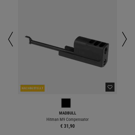
NACHBESTELLT
NAC
MADBULL
Hitman M9 Compensator
€ 31,90