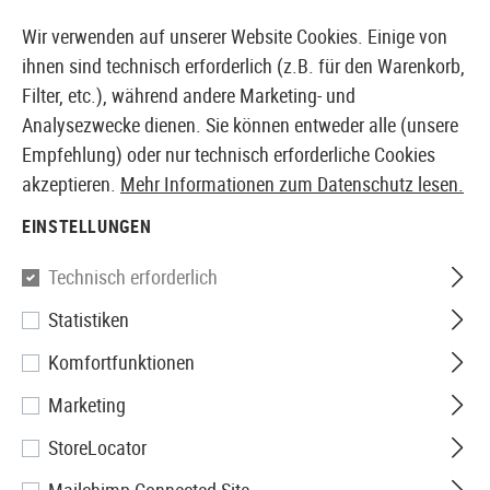
14371 PRODUKTE SOFORT AB LAGER VERFÜGBAR
Wir verwenden auf unserer Website Cookies. Einige von
ihnen sind technisch erforderlich (z.B. für den Warenkorb,
Filter, etc.), während andere Marketing- und
Analysezwecke dienen. Sie können entweder alle (unsere
EUROPÄISCHER AIRSOFT SHOP & GROßHÄNDLER
Empfehlung) oder nur technisch erforderliche Cookies
akzeptieren.
Mehr Informationen zum Datenschutz lesen.
Home
Airsoft Zubehör
Anbauteile
Mündungsgerät
EINSTELLUNGEN
LCT
Technisch erforderlich
Statistiken
ZDTK-2L Muzzle Brake 14x1.0 L
Komfortfunktionen
Marketing
StoreLocator