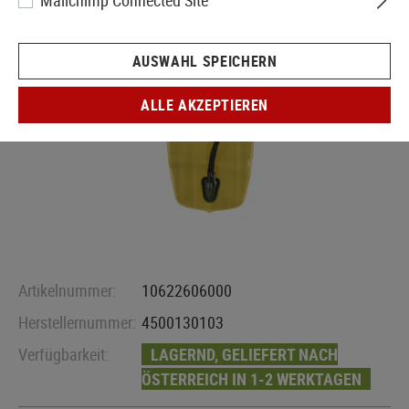
Mailchimp Connected Site
AUSWAHL SPEICHERN
ALLE AKZEPTIEREN
Artikelnummer:
10622606000
Herstellernummer:
4500130103
Verfügbarkeit:
LAGERND, GELIEFERT NACH
ÖSTERREICH IN 1-2 WERKTAGEN