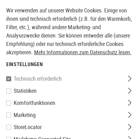
14 TAGE GELD-ZURÜCK-GARANTIE
Wir verwenden auf unserer Website Cookies. Einige von
ihnen sind technisch erforderlich (z.B. für den Warenkorb,
Filter, etc.), während andere Marketing- und
Analysezwecke dienen. Sie können entweder alle (unsere
EUROPÄISCHER AIRSOFT SHOP & GROßHÄNDLER
Empfehlung) oder nur technisch erforderliche Cookies
akzeptieren.
Mehr Informationen zum Datenschutz lesen.
Home
Airsoft-Ausrüstung
Rucksäcke
Trinkbeutel
EINSTELLUNGEN
Source
Technisch erforderlich
Statistiken
WXP 3L Storm Valve Hydration
Komfortfunktionen
System
Marketing
StoreLocator