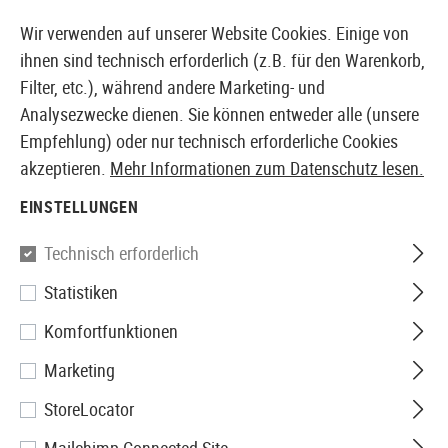
14397 PRODUKTE SOFORT AB LAGER VERFÜGBAR
Wir verwenden auf unserer Website Cookies. Einige von
ihnen sind technisch erforderlich (z.B. für den Warenkorb,
Filter, etc.), während andere Marketing- und
Analysezwecke dienen. Sie können entweder alle (unsere
EUROPÄISCHER AIRSOFT SHOP & GROßHÄNDLER
Empfehlung) oder nur technisch erforderliche Cookies
akzeptieren.
Mehr Informationen zum Datenschutz lesen.
Home
Airsoft-Ausrüstung
Sicherheit & Schutzausrü
EINSTELLUNGEN
Wiley X
Technisch erforderlich
Statistiken
WX Detection Clear / Yellow /
Komfortfunktionen
Orange / Purple / Copper
Marketing
StoreLocator