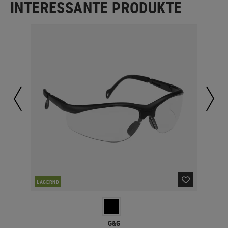
INTERESSANTE PRODUKTE
LAGERND
LA
G&G