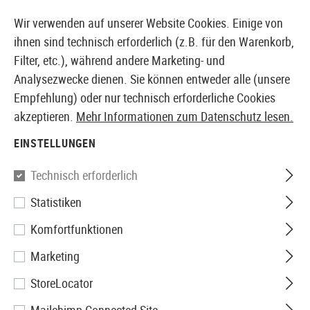
14355 PRODUKTE SOFORT AB LAGER VERFÜGBAR
Wir verwenden auf unserer Website Cookies. Einige von
ihnen sind technisch erforderlich (z.B. für den Warenkorb,
Filter, etc.), während andere Marketing- und
Analysezwecke dienen. Sie können entweder alle (unsere
EUROPÄISCHER AIRSOFT SHOP & GROßHÄNDLER
Empfehlung) oder nur technisch erforderliche Cookies
akzeptieren.
Mehr Informationen zum Datenschutz lesen.
Home
Tuning & Parts
GBB Internals
Nozzles und T
EINSTELLUNGEN
WE
Technisch erforderlich
Statistiken
WE17 Nozzle
Komfortfunktionen
Marketing
StoreLocator