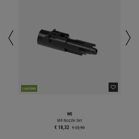
LAGERND
LA
WE
M9 Nozzle Set
€ 18,32
€ 22,90