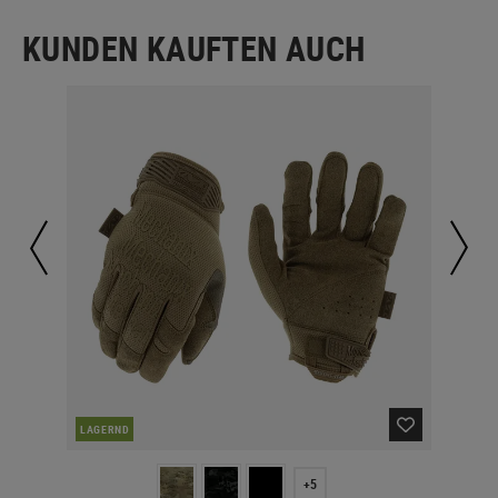
KUNDEN KAUFTEN AUCH
NAC
LAGERND
+5