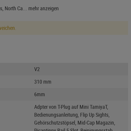
s, North Ca...
mehr anzeigen
weichen.
V2
310 mm
6mm
Adpter von T-Plug auf Mini TamiyaT,
Bedienungsanleitung, Flip Up Sights,
Gehörschutzstöpsel, Mid-Cap Magazin,
Picantinny Rail 5 Slot, Reinigungsstab