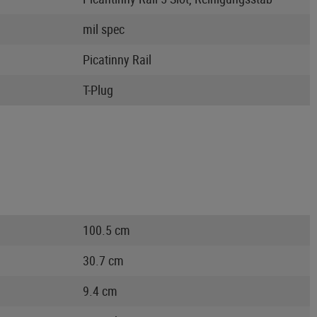
mil spec
Picatinny Rail
T-Plug
100.5 cm
30.7 cm
9.4 cm