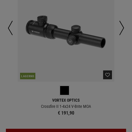
LAGERND
LA
VORTEX OPTICS
Crossfire II 1-4x24 V-Brite MOA
€ 191,90