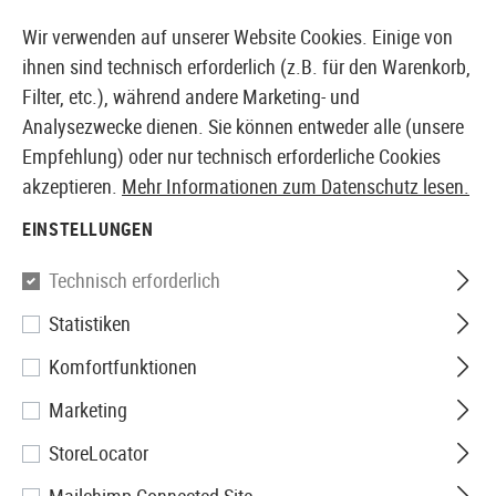
14373 PRODUKTE SOFORT AB LAGER VERFÜGBAR
Wir verwenden auf unserer Website Cookies. Einige von
ihnen sind technisch erforderlich (z.B. für den Warenkorb,
Filter, etc.), während andere Marketing- und
Analysezwecke dienen. Sie können entweder alle (unsere
EUROPÄISCHER AIRSOFT SHOP & GROßHÄNDLER
Empfehlung) oder nur technisch erforderliche Cookies
akzeptieren.
Mehr Informationen zum Datenschutz lesen.
Home
Airsoft Zubehör
Anbauteile
Optik & Zielgerä
EINSTELLUNGEN
Vortex Optics
Technisch erforderlich
Statistiken
Viper PST Gen II 1-6x24 SFP
Komfortfunktionen
VMR-2 MRAD
Marketing
StoreLocator