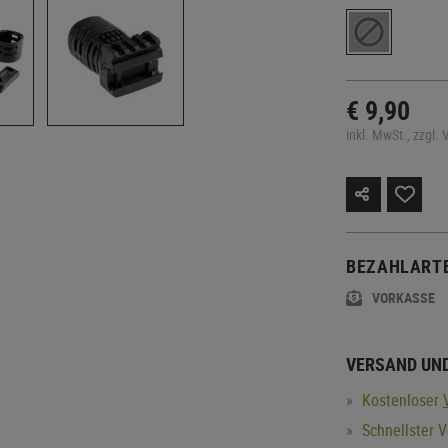
€ 9,90
inkl. MwSt., zzgl.
BEZAHLART
VORKASSE
VERSAND UN
Kostenloser
Schnellster V