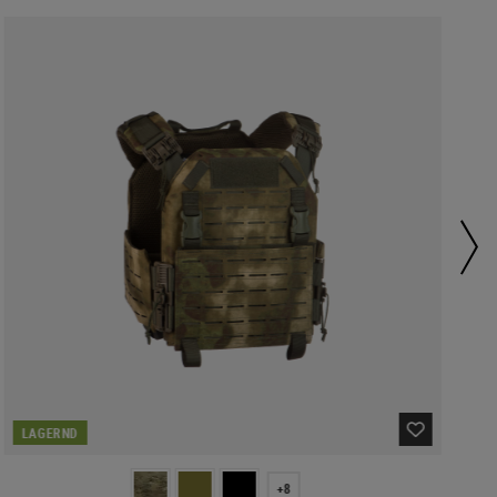
LAGERND
+8