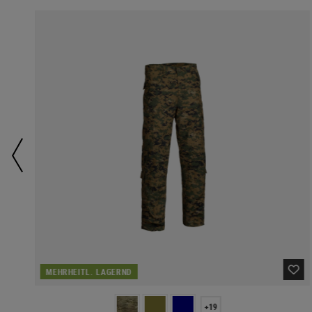
MEHRHEITL. LAGERND
+19