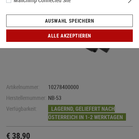
Mailchimp Connected Site
AUSWAHL SPEICHERN
ALLE AKZEPTIEREN
Artikelnummer:
10278400000
Herstellernummer:
NB-53
Verfügbarkeit:
LAGERND, GELIEFERT NACH
ÖSTERREICH IN 1-2 WERKTAGEN
€ 38,90