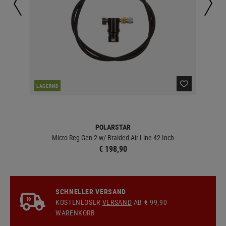
LAGERND
LA
POLARSTAR
Micro Reg Gen 2 w/ Braided Air Line 42 Inch
€ 198,90
SCHNELLER VERSAND
KOSTENLOSER
VERSAND
AB € 99,90
WARENKORB