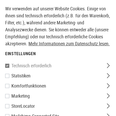
14387 PRODUKTE SOFORT AB LAGER VERFÜGBAR
Wir verwenden auf unserer Website Cookies. Einige von
ihnen sind technisch erforderlich (z.B. für den Warenkorb,
Filter, etc.), während andere Marketing- und
Analysezwecke dienen. Sie können entweder alle (unsere
EUROPÄISCHER AIRSOFT SHOP & GROßHÄNDLER
Empfehlung) oder nur technisch erforderliche Cookies
akzeptieren.
Mehr Informationen zum Datenschutz lesen.
Home
Tuning & Parts
AEG Internals
Gearboxen
EINSTELLUNGEN
Guarder
Technisch erforderlich
Statistiken
V3 Enhanced Gearbox Shell
Komfortfunktionen
Marketing
StoreLocator