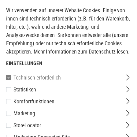
14373 PRODUKTE SOFORT AB LAGER VERFÜGBAR
Wir verwenden auf unserer Website Cookies. Einige von
ihnen sind technisch erforderlich (z.B. für den Warenkorb,
Filter, etc.), während andere Marketing- und
Analysezwecke dienen. Sie können entweder alle (unsere
EUROPÄISCHER AIRSOFT SHOP & GROßHÄNDLER
Empfehlung) oder nur technisch erforderliche Cookies
akzeptieren.
Mehr Informationen zum Datenschutz lesen.
Home
Tuning & Parts
AEG Internals
Gearboxen
EINSTELLUNGEN
G&G
Technisch erforderlich
Statistiken
V2 Gearbox Shell 8mm G2
Komfortfunktionen
Enhanced
Marketing
StoreLocator