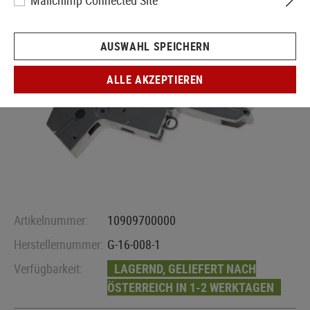
Mailchimp Connected Site
AUSWAHL SPEICHERN
ALLE AKZEPTIEREN
Artikelnummer:
10909700000
Herstellernummer:
G-16-008-1
Verfügbarkeit:
LAGERND, GELIEFERT NACH
ÖSTERREICH IN 1-2 WERKTAGEN