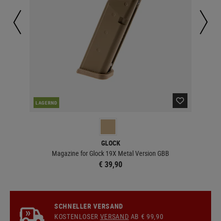
LAGERND
LA
GLOCK
Magazine for Glock 19X Metal Version GBB
€ 39,90
SCHNELLER VERSAND
KOSTENLOSER
VERSAND
AB € 99,90