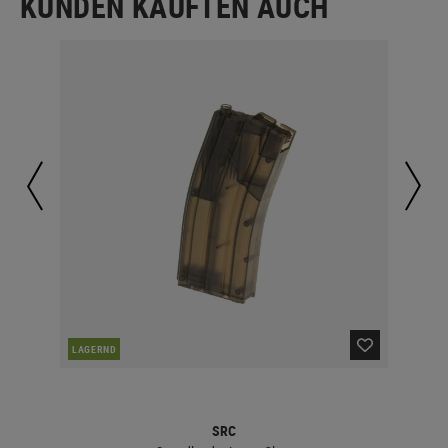
KUNDEN KAUFTEN AUCH
LAGERND
LA
SRC