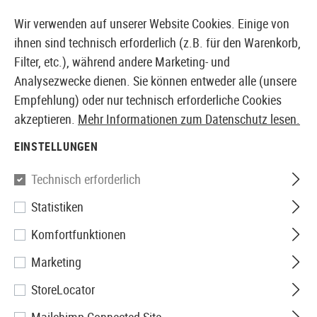
14387 PRODUKTE SOFORT AB LAGER VERFÜGBAR
Wir verwenden auf unserer Website Cookies. Einige von
ihnen sind technisch erforderlich (z.B. für den Warenkorb,
Filter, etc.), während andere Marketing- und
Analysezwecke dienen. Sie können entweder alle (unsere
EUROPÄISCHER AIRSOFT SHOP & GROßHÄNDLER
Empfehlung) oder nur technisch erforderliche Cookies
akzeptieren.
Mehr Informationen zum Datenschutz lesen.
Home
Tuning & Parts
AEG Internals
Nozzles
V2 
EINSTELLUNGEN
Krytac
Technisch erforderlich
Statistiken
V2 Air Nozzle
Komfortfunktionen
Marketing
StoreLocator