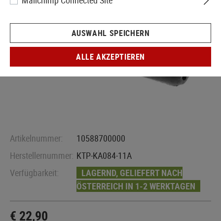
Mailchimp Connected Site
AUSWAHL SPEICHERN
ALLE AKZEPTIEREN
Artikelnummer:
10588700000
Herstellernummer:
KTP-KA084-11A
Verfügbarkeit:
LAGERND, GELIEFERT NACH
ÖSTERREICH IN 1-2 WERKTAGEN
€ 22,90