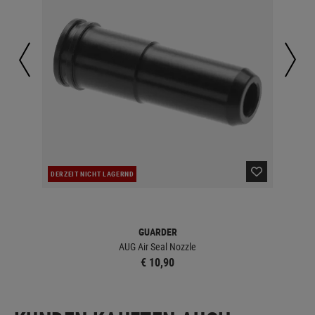
DERZEIT NICHT LAGERND
LA
GUARDER
AUG Air Seal Nozzle
€ 10,90