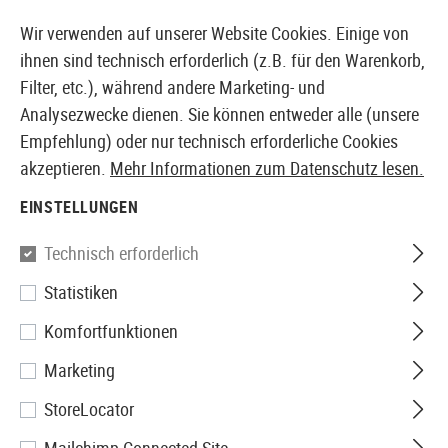
14397 PRODUKTE SOFORT AB LAGER VERFÜGBAR
Wir verwenden auf unserer Website Cookies. Einige von
ihnen sind technisch erforderlich (z.B. für den Warenkorb,
Filter, etc.), während andere Marketing- und
Analysezwecke dienen. Sie können entweder alle (unsere
EUROPÄISCHER AIRSOFT SHOP & GROßHÄNDLER
Empfehlung) oder nur technisch erforderliche Cookies
akzeptieren.
Mehr Informationen zum Datenschutz lesen.
Home
Airsoft-Ausrüstung
Taschen
Equipment-Tas
EINSTELLUNGEN
Warrior
Technisch erforderlich
Statistiken
Utility / Multi Tool Pouch
Komfortfunktionen
Marketing
StoreLocator