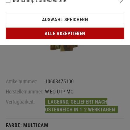
Mailchimp Connected Site
AUSWAHL SPEICHERN
ALLE AKZEPTIEREN
Artikelnummer:
10603475100
Herstellernummer:
W-EO-UTP-MC
Verfügbarkeit:
LAGERND, GELIEFERT NACH
ÖSTERREICH IN 1-2 WERKTAGEN
FARBE:
MULTICAM