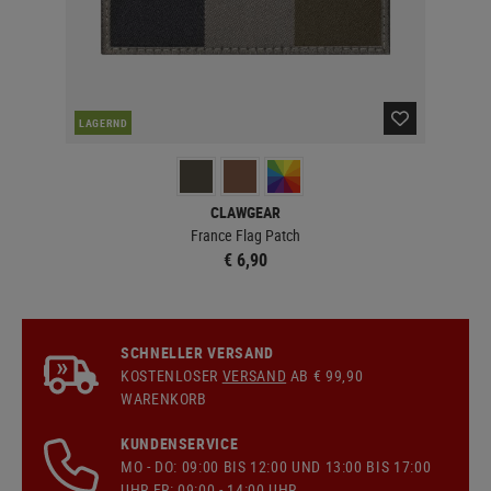
NAC
LAGERND
CLAWGEAR
France Flag Patch
€ 6,90
SCHNELLER VERSAND
KOSTENLOSER
VERSAND
AB € 99,90
WARENKORB
KUNDENSERVICE
MO - DO: 09:00 BIS 12:00 UND 13:00 BIS 17:00
UHR FR: 09:00 - 14:00 UHR