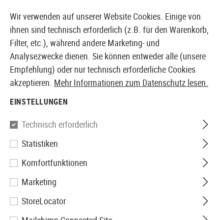
14387 PRODUKTE SOFORT AB LAGER VERFÜGBAR
Wir verwenden auf unserer Website Cookies. Einige von
ihnen sind technisch erforderlich (z.B. für den Warenkorb,
Filter, etc.), während andere Marketing- und
Analysezwecke dienen. Sie können entweder alle (unsere
EUROPÄISCHER AIRSOFT SHOP & GROßHÄNDLER
Empfehlung) oder nur technisch erforderliche Cookies
akzeptieren.
Mehr Informationen zum Datenschutz lesen.
Home
Zubehör
Patches & Rangabzeichen
Gestick
EINSTELLUNGEN
Clawgear
Technisch erforderlich
Statistiken
USA Flag Patch
Komfortfunktionen
Marketing
StoreLocator