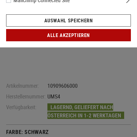
Mailchimp Connected Site
AUSWAHL SPEICHERN
ALLE AKZEPTIEREN
Artikelnummer:
10909606000
Herstellernummer:
UMS4
Verfügbarkeit:
LAGERND, GELIEFERT NACH
ÖSTERREICH IN 1-2 WERKTAGEN
FARBE:
SCHWARZ