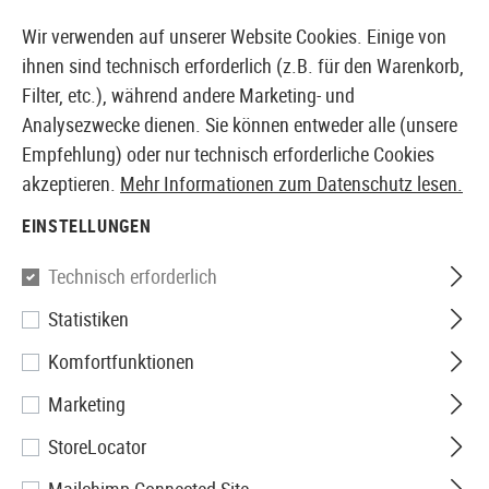
14387 PRODUKTE SOFORT AB LAGER VERFÜGBAR
Wir verwenden auf unserer Website Cookies. Einige von
ihnen sind technisch erforderlich (z.B. für den Warenkorb,
Filter, etc.), während andere Marketing- und
Analysezwecke dienen. Sie können entweder alle (unsere
EUROPÄISCHER AIRSOFT SHOP & GROßHÄNDLER
Empfehlung) oder nur technisch erforderliche Cookies
akzeptieren.
Mehr Informationen zum Datenschutz lesen.
Home
Zubehör
Batterien & Akkus
Ladegeräte
UM
EINSTELLUNGEN
Nitecore
Technisch erforderlich
Statistiken
UMS4 Charger
Komfortfunktionen
Marketing
StoreLocator