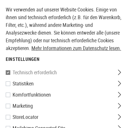
14397 PRODUKTE SOFORT AB LAGER VERFÜGBAR
Wir verwenden auf unserer Website Cookies. Einige von
ihnen sind technisch erforderlich (z.B. für den Warenkorb,
Filter, etc.), während andere Marketing- und
Analysezwecke dienen. Sie können entweder alle (unsere
EUROPÄISCHER AIRSOFT SHOP & GROßHÄNDLER
Empfehlung) oder nur technisch erforderliche Cookies
akzeptieren.
Mehr Informationen zum Datenschutz lesen.
Home
Tuning & Parts
AEG Internals
Zylinder
Zyl
EINSTELLUNGEN
KPP
Technisch erforderlich
Statistiken
Type 3 Steel Cylinder for AEG
Komfortfunktionen
V2/V3
Marketing
StoreLocator