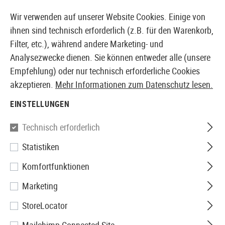
14397 PRODUKTE SOFORT AB LAGER VERFÜGBAR
Wir verwenden auf unserer Website Cookies. Einige von
ihnen sind technisch erforderlich (z.B. für den Warenkorb,
Filter, etc.), während andere Marketing- und
Analysezwecke dienen. Sie können entweder alle (unsere
EUROPÄISCHER AIRSOFT SHOP & GROßHÄNDLER
Empfehlung) oder nur technisch erforderliche Cookies
akzeptieren.
Mehr Informationen zum Datenschutz lesen.
Home
Tuning & Parts
AEG Internals
Zylinder
Zyl
EINSTELLUNGEN
KPP
Technisch erforderlich
Statistiken
Type 2 Aluminium Cylinder for
Komfortfunktionen
AEG V2/V3
Marketing
StoreLocator