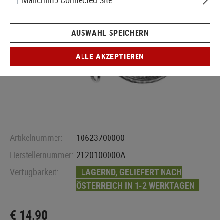
Mailchimp Connected Site
AUSWAHL SPEICHERN
ALLE AKZEPTIEREN
Artikelnummer:
10623700000
Herstellernummer:
2120100000A
Verfügbarkeit:
LAGERND, GELIEFERT NACH
ÖSTERREICH IN 1-2 WERKTAGEN
€ 14,90