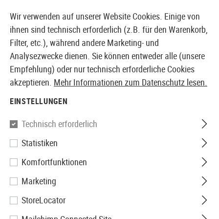
14387 PRODUKTE SOFORT AB LAGER VERFÜGBAR
Wir verwenden auf unserer Website Cookies. Einige von
ihnen sind technisch erforderlich (z.B. für den Warenkorb,
Filter, etc.), während andere Marketing- und
Analysezwecke dienen. Sie können entweder alle (unsere
EUROPÄISCHER AIRSOFT SHOP & GROßHÄNDLER
Empfehlung) oder nur technisch erforderliche Cookies
akzeptieren.
Mehr Informationen zum Datenschutz lesen.
Home
Airsoft-Ausrüstung
Rucksäcke
Zubehör
T
EINSTELLUNGEN
Source
Technisch erforderlich
Statistiken
Tube Brush
Komfortfunktionen
Marketing
StoreLocator