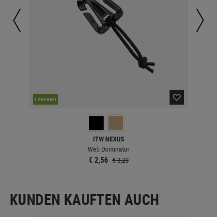
LAGERND
LA
ITW NEXUS
Web Dominator
€ 2,56
€ 3,20
KUNDEN KAUFTEN AUCH