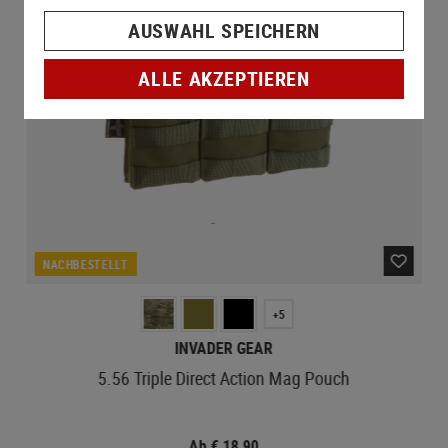
AUSWAHL SPEICHERN
ALLE AKZEPTIEREN
NACHBESTELLT
+5
INVADER GEAR
5.56 Triple Direct Action Mag Pouch
Ab € 18,90