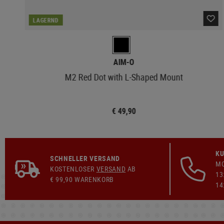
LAGERND
AIM-O
M2 Red Dot with L-Shaped Mount
€ 49,90
KU
SCHNELLER VERSAND
MO
KOSTENLOSER
VERSAND
AB
13
€ 99,90 WARENKORB
14