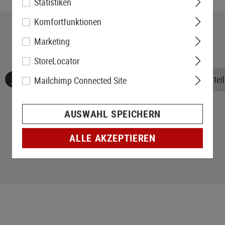
Statistiken
Komfortfunktionen
Marketing
StoreLocator
Keine Bewertungen gefunden. Gehen Sie voran und teile
Mailchimp Connected Site
AUSWAHL SPEICHERN
ALLE AKZEPTIEREN