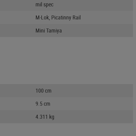
mil spec
M-Lok, Picatinny Rail
Mini Tamiya
100 cm
9.5 cm
4.311 kg