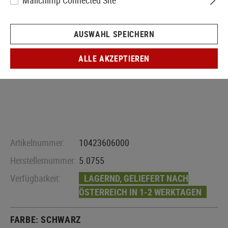
Mailchimp Connected Site
AUSWAHL SPEICHERN
ALLE AKZEPTIEREN
Artikelnummer:
10423606000
Herstellernummer:
5.0755
Verfügbarkeit:
LAGERND, GELIEFERT NACH
ÖSTERREICH IN 1-2 WERKTAGEN
FARBE:
SCHWARZ