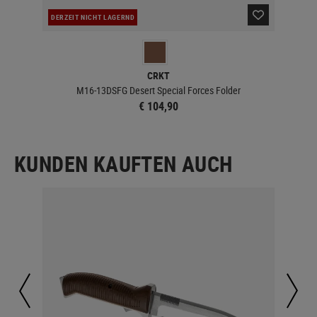
DERZEIT NICHT LAGERND
DER
CRKT
M16-13DSFG Desert Special Forces Folder
€ 104,90
KUNDEN KAUFTEN AUCH