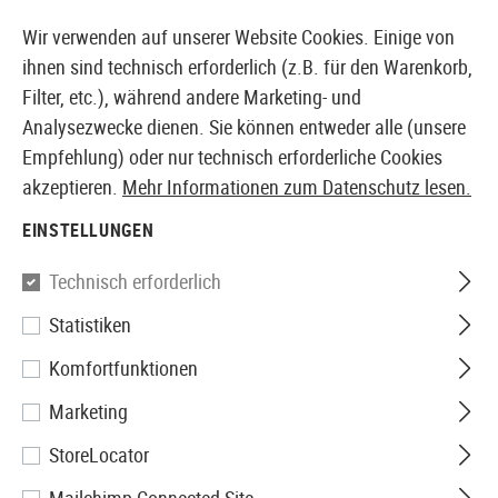
14410 PRODUKTE SOFORT AB LAGER VERFÜGBAR
Wir verwenden auf unserer Website Cookies. Einige von
ihnen sind technisch erforderlich (z.B. für den Warenkorb,
Filter, etc.), während andere Marketing- und
Analysezwecke dienen. Sie können entweder alle (unsere
EUROPÄISCHER AIRSOFT SHOP & GROßHÄNDLER
Empfehlung) oder nur technisch erforderliche Cookies
akzeptieren.
Mehr Informationen zum Datenschutz lesen.
Home
Zubehör
Messer & Werkzeuge
Messer
Kla
EINSTELLUNGEN
Walther
Technisch erforderlich
Statistiken
TKF Folder
Komfortfunktionen
Marketing
StoreLocator