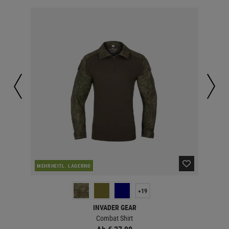
NAC
MEHRHEITL. LAGERND
+19
INVADER GEAR
Combat Shirt