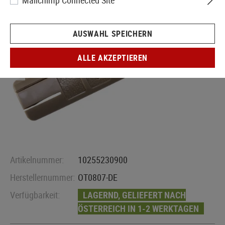
Mailchimp Connected Site
AUSWAHL SPEICHERN
ALLE AKZEPTIEREN
Artikelnummer:
10255230900
Herstellernummer:
OT0807-DE
Verfügbarkeit:
LAGERND, GELIEFERT NACH
ÖSTERREICH IN 1-2 WERKTAGEN