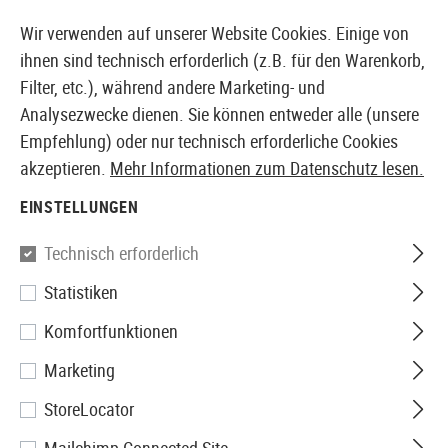
14373 PRODUKTE SOFORT AB LAGER VERFÜGBAR
Wir verwenden auf unserer Website Cookies. Einige von
ihnen sind technisch erforderlich (z.B. für den Warenkorb,
Filter, etc.), während andere Marketing- und
Analysezwecke dienen. Sie können entweder alle (unsere
EUROPÄISCHER AIRSOFT SHOP & GROßHÄNDLER
Empfehlung) oder nur technisch erforderliche Cookies
akzeptieren.
Mehr Informationen zum Datenschutz lesen.
Home
Airsoft Zubehör
Anbauteile
Licht & Laser
EINSTELLUNGEN
Element
Technisch erforderlich
Statistiken
TD Rail Cover with Pressure
Komfortfunktionen
Switch Pocket
Marketing
StoreLocator