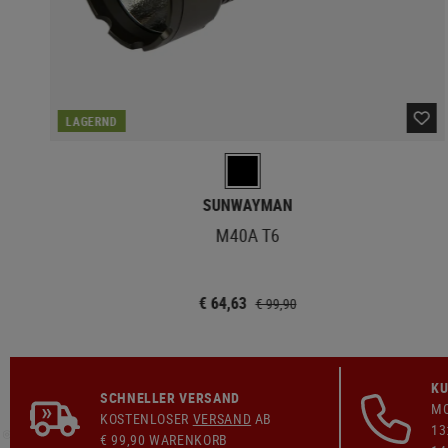
LAGERND
SUNWAYMAN
M40A T6
€ 64,63
€ 99,90
KU
SCHNELLER VERSAND
MO
KOSTENLOSER
VERSAND
AB
13
€ 99,90 WARENKORB