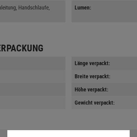
leitung, Handschlaufe,
Lumen:
ERPACKUNG
Länge verpackt:
Breite verpackt:
Höhe verpackt:
Gewicht verpackt: