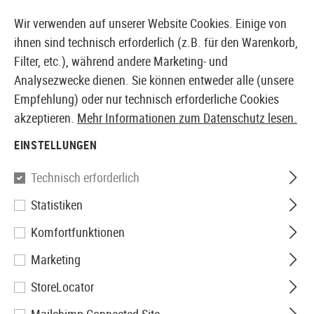
14373 PRODUKTE SOFORT AB LAGER VERFÜGBAR
Wir verwenden auf unserer Website Cookies. Einige von
ihnen sind technisch erforderlich (z.B. für den Warenkorb,
Filter, etc.), während andere Marketing- und
Analysezwecke dienen. Sie können entweder alle (unsere
EUROPÄISCHER AIRSOFT SHOP & GROßHÄNDLER
Empfehlung) oder nur technisch erforderliche Cookies
akzeptieren.
Mehr Informationen zum Datenschutz lesen.
Home
Airsoft-Ausrüstung
Holster
Zubehör
T-Ser
EINSTELLUNGEN
Blackhawk
Technisch erforderlich
Statistiken
T-Series Molle Adapter
Komfortfunktionen
Marketing
StoreLocator