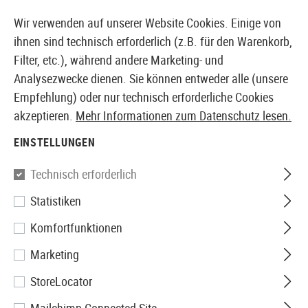
14387 PRODUKTE SOFORT AB LAGER VERFÜGBAR
Wir verwenden auf unserer Website Cookies. Einige von
ihnen sind technisch erforderlich (z.B. für den Warenkorb,
Filter, etc.), während andere Marketing- und
Analysezwecke dienen. Sie können entweder alle (unsere
EUROPÄISCHER AIRSOFT SHOP & GROßHÄNDLER
Empfehlung) oder nur technisch erforderliche Cookies
akzeptieren.
Mehr Informationen zum Datenschutz lesen.
Home
Zubehör
Licht
Kopf und Helmlampen
Swi
EINSTELLUNGEN
Princeton Tec
Technisch erforderlich
Statistiken
Switch MPLS IW
Komfortfunktionen
Marketing
StoreLocator