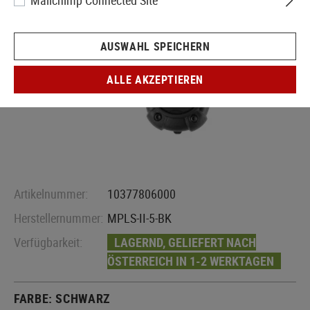
Mailchimp Connected Site
AUSWAHL SPEICHERN
ALLE AKZEPTIEREN
Artikelnummer:
10377806000
Herstellernummer:
MPLS-II-5-BK
Verfügbarkeit:
LAGERND, GELIEFERT NACH
ÖSTERREICH IN 1-2 WERKTAGEN
FARBE:
SCHWARZ