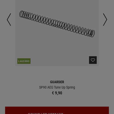
LAGERND
LA
GUARDER
SP90 AEG Tune Up Spring
€ 9,90