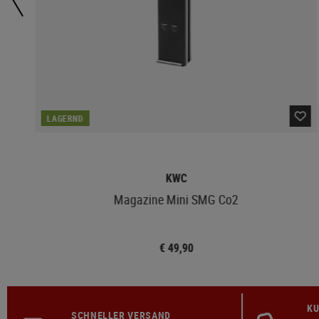
LAGERND
KWC
Magazine Mini SMG Co2
€ 49,90
KU
SCHNELLER VERSAND