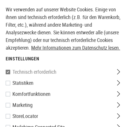
14387 PRODUKTE SOFORT AB LAGER VERFÜGBAR
Wir verwenden auf unserer Website Cookies. Einige von
ihnen sind technisch erforderlich (z.B. für den Warenkorb,
Filter, etc.), während andere Marketing- und
Analysezwecke dienen. Sie können entweder alle (unsere
EUROPÄISCHER AIRSOFT SHOP & GROßHÄNDLER
Empfehlung) oder nur technisch erforderliche Cookies
akzeptieren.
Mehr Informationen zum Datenschutz lesen.
Home
Zubehör
Messer & Werkzeuge
Messer
Fix
EINSTELLUNGEN
Smith & Wesson
Technisch erforderlich
Statistiken
SW7 Fixed Blade Tanto
Komfortfunktionen
Marketing
StoreLocator