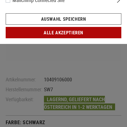
Mailchimp Connected Site
AUSWAHL SPEICHERN
ALLE AKZEPTIEREN
Artikelnummer:
10409106000
Herstellernummer:
SW7
Verfügbarkeit:
LAGERND, GELIEFERT NACH
ÖSTERREICH IN 1-2 WERKTAGEN
FARBE:
SCHWARZ