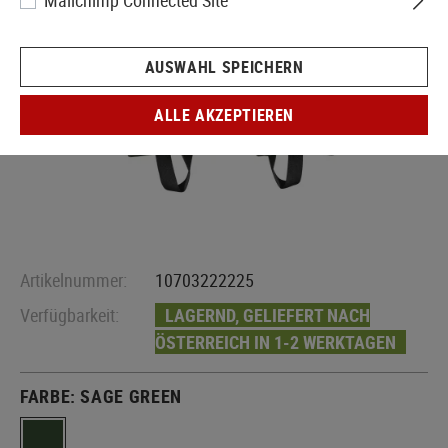
Mailchimp Connected Site
AUSWAHL SPEICHERN
ALLE AKZEPTIEREN
Artikelnummer:
10703222225
Verfügbarkeit:
LAGERND, GELIEFERT NACH
ÖSTERREICH IN 1-2 WERKTAGEN
FARBE:
SAGE GREEN