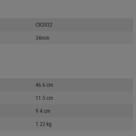
CR2032
34mm
46.6 cm
11.5 cm
9.4 cm
1.22 kg