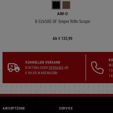
AIM-O
8-32x50E-SF Sniper Rifle Scope
Ab € 133,90
KU
SCHNELLER VERSAND
MO
KOSTENLOSER
VERSAND
AB
13
€ 99,90 WARENKORB
14
AIRSOFTZONE
SERVICE