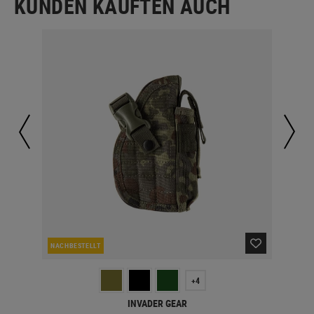
KUNDEN KAUFTEN AUCH
NACHBESTELLT
NAC
+4
INVADER GEAR