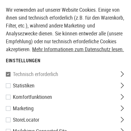
14387 PRODUKTE SOFORT AB LAGER VERFÜGBAR
Wir verwenden auf unserer Website Cookies. Einige von
ihnen sind technisch erforderlich (z.B. für den Warenkorb,
Filter, etc.), während andere Marketing- und
Analysezwecke dienen. Sie können entweder alle (unsere
EUROPÄISCHER AIRSOFT SHOP & GROßHÄNDLER
Empfehlung) oder nur technisch erforderliche Cookies
akzeptieren.
Mehr Informationen zum Datenschutz lesen.
Home
Airsoft Zubehör
Anbauteile
Licht & Laser
EINSTELLUNGEN
Lasermax
Technisch erforderlich
Statistiken
SPS-C-R Laser/Light Combo
Komfortfunktionen
Red
Marketing
StoreLocator