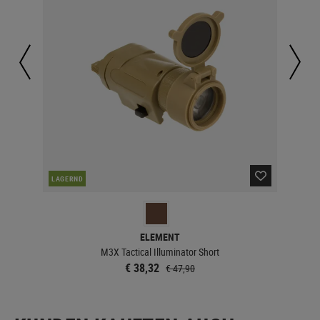
LAGERND
LA
ELEMENT
M3X Tactical Illuminator Short
€ 38,32
€ 47,90