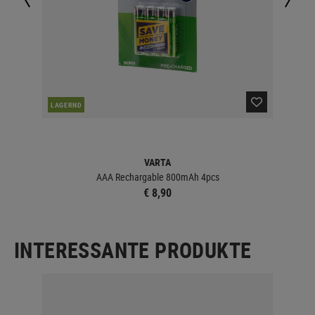
LAGERND
LA
VARTA
AAA Rechargable 800mAh 4pcs
€ 8,90
INTERESSANTE PRODUKTE