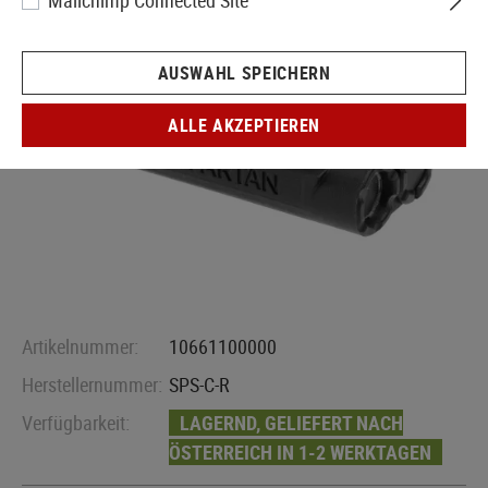
Mailchimp Connected Site
AUSWAHL SPEICHERN
ALLE AKZEPTIEREN
Artikelnummer:
10661100000
Herstellernummer:
SPS-C-R
Verfügbarkeit:
LAGERND, GELIEFERT NACH
ÖSTERREICH IN 1-2 WERKTAGEN