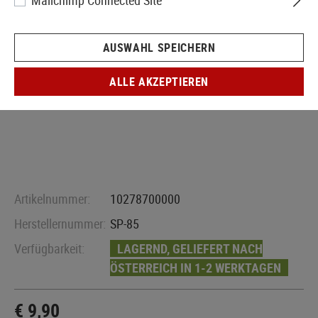
Mailchimp Connected Site
AUSWAHL SPEICHERN
ALLE AKZEPTIEREN
Artikelnummer:
10278700000
Herstellernummer:
SP-85
Verfügbarkeit:
LAGERND, GELIEFERT NACH
ÖSTERREICH IN 1-2 WERKTAGEN
€ 9,90