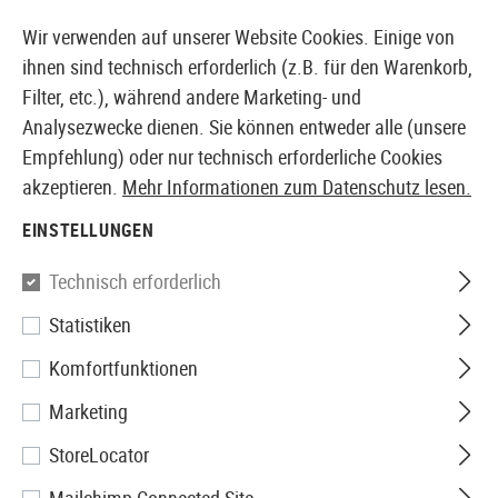
14387 PRODUKTE SOFORT AB LAGER VERFÜGBAR
Wir verwenden auf unserer Website Cookies. Einige von
ihnen sind technisch erforderlich (z.B. für den Warenkorb,
Filter, etc.), während andere Marketing- und
Analysezwecke dienen. Sie können entweder alle (unsere
EUROPÄISCHER AIRSOFT SHOP & GROßHÄNDLER
Empfehlung) oder nur technisch erforderliche Cookies
akzeptieren.
Mehr Informationen zum Datenschutz lesen.
Home
Tuning & Parts
AEG Internals
Federn
SP85
EINSTELLUNGEN
Guarder
Technisch erforderlich
Statistiken
SP85 AEG Tune Up Spring
Komfortfunktionen
Marketing
StoreLocator