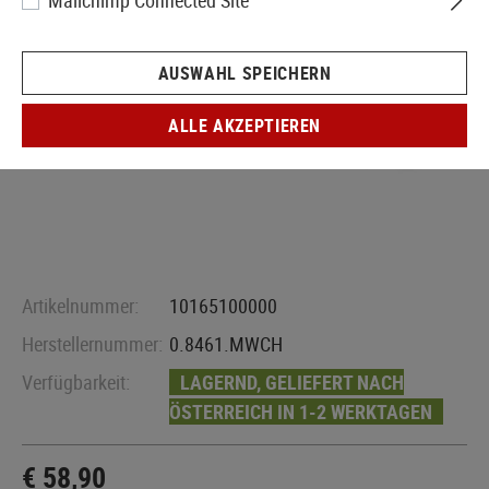
Mailchimp Connected Site
AUSWAHL SPEICHERN
ALLE AKZEPTIEREN
Artikelnummer:
10165100000
Herstellernummer:
0.8461.MWCH
Verfügbarkeit:
LAGERND, GELIEFERT NACH
ÖSTERREICH IN 1-2 WERKTAGEN
€ 58,90