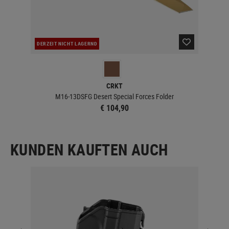
DERZEIT NICHT LAGERND
DER
CRKT
M16-13DSFG Desert Special Forces Folder
€ 104,90
KUNDEN KAUFTEN AUCH