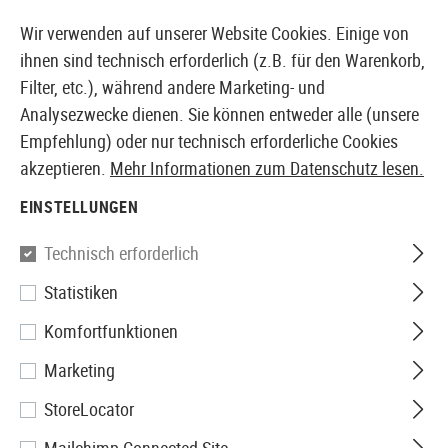
14410 PRODUKTE SOFORT AB LAGER VERFÜGBAR
Wir verwenden auf unserer Website Cookies. Einige von
ihnen sind technisch erforderlich (z.B. für den Warenkorb,
Filter, etc.), während andere Marketing- und
Analysezwecke dienen. Sie können entweder alle (unsere
EUROPÄISCHER AIRSOFT SHOP & GROßHÄNDLER
Empfehlung) oder nur technisch erforderliche Cookies
akzeptieren.
Mehr Informationen zum Datenschutz lesen.
Home
Zubehör
Messer & Werkzeuge
Messer
Kla
EINSTELLUNGEN
Victorinox
Technisch erforderlich
Statistiken
Soldatenmesser 08
Komfortfunktionen
Marketing
StoreLocator