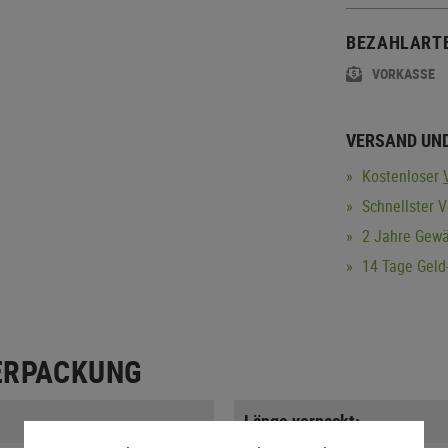
BEZAHLART
VORKASSE
VERSAND UN
Kostenloser
Schnellster V
2 Jahre Gewä
14 Tage Geld-
ERPACKUNG
Länge verpackt: