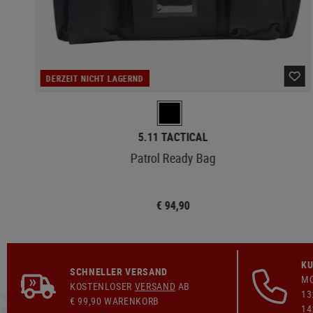
DERZEIT NICHT LAGERND
5.11 TACTICAL
Patrol Ready Bag
€ 94,90
KU
SCHNELLER VERSAND
MO
KOSTENLOSER
VERSAND
AB
13
€ 99,90 WARENKORB
14