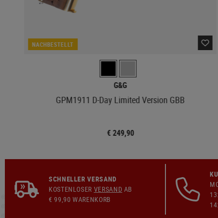
NACHBESTELLT
G&G
GPM1911 D-Day Limited Version GBB
€ 249,90
KU
SCHNELLER VERSAND
MO
KOSTENLOSER
VERSAND
AB
13
€ 99,90 WARENKORB
14