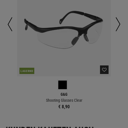
LAGERND
LA
G&G
Shooting Glasses Clear
€ 8,90