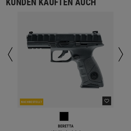
KUNDEN KAUFTEN AUCH
NACHBESTELLT
LA
BERETTA