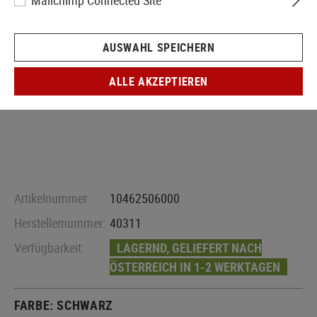
Mailchimp Connected Site
AUSWAHL SPEICHERN
ALLE AKZEPTIEREN
Artikelnummer:
10462506000
Herstellernummer:
40311
Verfügbarkeit:
LAGERND, GELIEFERT NACH
ÖSTERREICH IN 1-2 WERKTAGEN
FARBE:
SCHWARZ