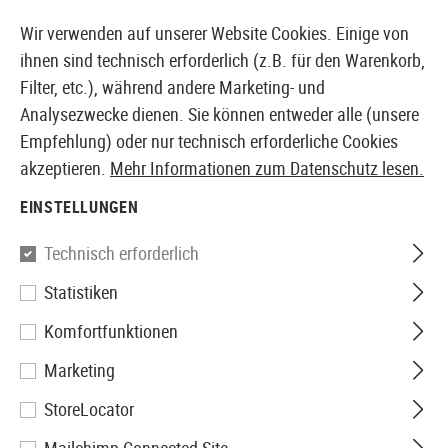
14397 PRODUKTE SOFORT AB LAGER VERFÜGBAR
Wir verwenden auf unserer Website Cookies. Einige von
ihnen sind technisch erforderlich (z.B. für den Warenkorb,
Filter, etc.), während andere Marketing- und
Analysezwecke dienen. Sie können entweder alle (unsere
EUROPÄISCHER AIRSOFT SHOP & GROßHÄNDLER
Empfehlung) oder nur technisch erforderliche Cookies
akzeptieren.
Mehr Informationen zum Datenschutz lesen.
Home
Airsoft-Ausrüstung
Sicherheit & Schutzausrü
EINSTELLUNGEN
SwissEye
Technisch erforderlich
Statistiken
Skyray
Komfortfunktionen
Marketing
StoreLocator