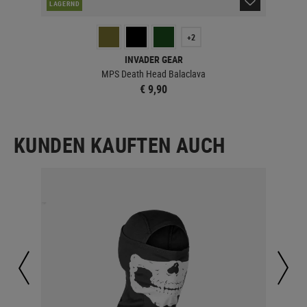
LAGERND
LA
+2
INVADER GEAR
MPS Death Head Balaclava
€ 9,90
KUNDEN KAUFTEN AUCH