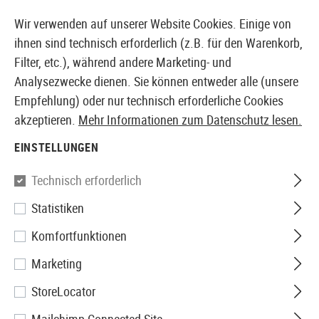
14410 PRODUKTE SOFORT AB LAGER VERFÜGBAR
Wir verwenden auf unserer Website Cookies. Einige von
ihnen sind technisch erforderlich (z.B. für den Warenkorb,
Filter, etc.), während andere Marketing- und
Analysezwecke dienen. Sie können entweder alle (unsere
EUROPÄISCHER AIRSOFT SHOP & GROßHÄNDLER
Empfehlung) oder nur technisch erforderliche Cookies
akzeptieren.
Mehr Informationen zum Datenschutz lesen.
Home
Bekleidung
Kopfbekleidung
Sturmhauben
EINSTELLUNGEN
Invader Gear
Technisch erforderlich
Statistiken
Single Hole Balaclava
Komfortfunktionen
Marketing
StoreLocator