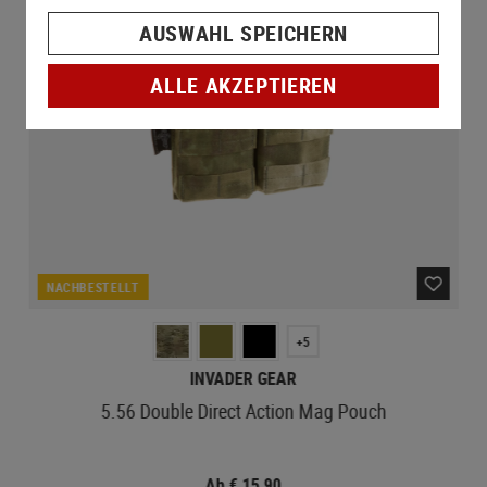
AUSWAHL SPEICHERN
ALLE AKZEPTIEREN
NACHBESTELLT
+5
INVADER GEAR
5.56 Double Direct Action Mag Pouch
Ab € 15,90