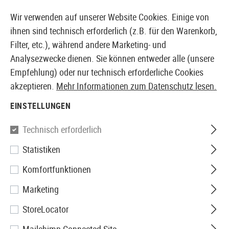
14397 PRODUKTE SOFORT AB LAGER VERFÜGBAR
Wir verwenden auf unserer Website Cookies. Einige von
ihnen sind technisch erforderlich (z.B. für den Warenkorb,
Filter, etc.), während andere Marketing- und
Analysezwecke dienen. Sie können entweder alle (unsere
EUROPÄISCHER AIRSOFT SHOP & GROßHÄNDLER
Empfehlung) oder nur technisch erforderliche Cookies
akzeptieren.
Mehr Informationen zum Datenschutz lesen.
Home
Airsoft Zubehör
Anbauteile
Schienen
Spez
EINSTELLUNGEN
G&G
Technisch erforderlich
Statistiken
SG-Series Low Type Mount
Komfortfunktionen
Base
Marketing
StoreLocator