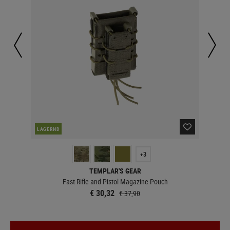
LAGERND
LA
+3
TEMPLAR'S GEAR
Fast Rifle and Pistol Magazine Pouch
€ 30,32
€ 37,90