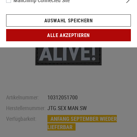
Mailchimp Connected Site
AUSWAHL SPEICHERN
ALLE AKZEPTIEREN
Artikelnummer:
10312051700
Herstellernummer:
JTG.SEX MAN.SW
Verfügbarkeit:
ANFANG SEPTEMBER WIEDER
LIEFERBAR