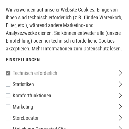
14371 PRODUKTE SOFORT AB LAGER VERFÜGBAR
Wir verwenden auf unserer Website Cookies. Einige von
ihnen sind technisch erforderlich (z.B. für den Warenkorb,
Filter, etc.), während andere Marketing- und
Analysezwecke dienen. Sie können entweder alle (unsere
EUROPÄISCHER AIRSOFT SHOP & GROßHÄNDLER
Empfehlung) oder nur technisch erforderliche Cookies
akzeptieren.
Mehr Informationen zum Datenschutz lesen.
Home
Zubehör
Patches & Rangabzeichen
Gummi 
EINSTELLUNGEN
JTG
Technisch erforderlich
Statistiken
Sexiest Man Alive Rubber
Komfortfunktionen
Patch
Marketing
StoreLocator