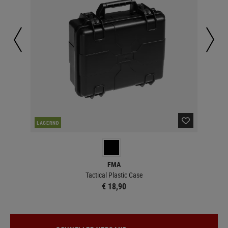
LAGERND
LA
FMA
Tactical Plastic Case
€ 18,90