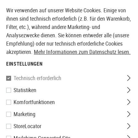
GER VERFÜGBAR
14 TAGE GELD-ZURÜCK-GARANTIE
Wir verwenden auf unserer Website Cookies. Einige von
ihnen sind technisch erforderlich (z.B. für den Warenkorb,
Filter, etc.), während andere Marketing- und
Analysezwecke dienen. Sie können entweder alle (unsere
EUROPÄISCHER AIRSOFT SHOP & GROßHÄNDLER
Empfehlung) oder nur technisch erforderliche Cookies
akzeptieren.
Mehr Informationen zum Datenschutz lesen.
Home
Zubehör
Attrappen
Diverses
SAPI Dummy Ba
EINSTELLUNGEN
FMA
Technisch erforderlich
Statistiken
SAPI Dummy Ballistic Plate
Komfortfunktionen
Marketing
StoreLocator