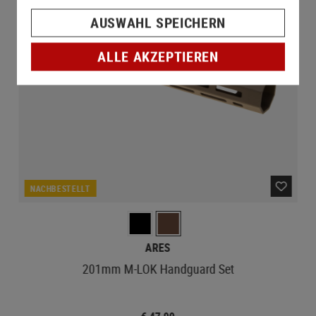
AUSWAHL SPEICHERN
ALLE AKZEPTIEREN
NACHBESTELLT
ARES
201mm M-LOK Handguard Set