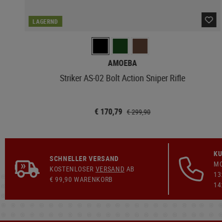
LAGERND
AMOEBA
Striker AS-02 Bolt Action Sniper Rifle
€ 170,79
€ 299,90
KU
SCHNELLER VERSAND
MO
KOSTENLOSER
VERSAND
AB
13
€ 99,90 WARENKORB
14