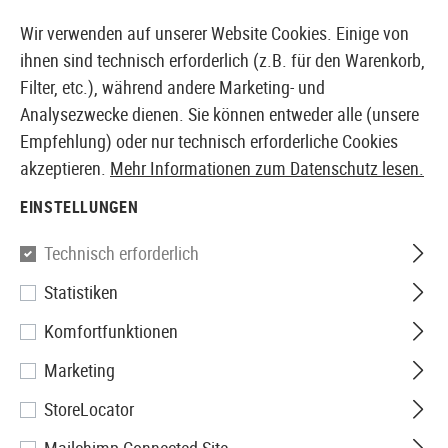
14410 PRODUKTE SOFORT AB LAGER VERFÜGBAR
Wir verwenden auf unserer Website Cookies. Einige von
ihnen sind technisch erforderlich (z.B. für den Warenkorb,
Filter, etc.), während andere Marketing- und
Analysezwecke dienen. Sie können entweder alle (unsere
EUROPÄISCHER AIRSOFT SHOP & GROßHÄNDLER
Empfehlung) oder nur technisch erforderliche Cookies
akzeptieren.
Mehr Informationen zum Datenschutz lesen.
Home
Airsoft-Ausrüstung
Karabiner
S-Biner Plasti
EINSTELLUNGEN
Nite Ize
Technisch erforderlich
Statistiken
S-Biner Plastic #4
Komfortfunktionen
Marketing
StoreLocator