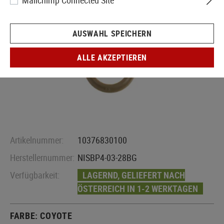
Mailchimp Connected Site
AUSWAHL SPEICHERN
ALLE AKZEPTIEREN
Artikelnummer:
10376830100
Herstellernummer:
NISBP4-03-28BG
Verfügbarkeit:
LAGERND, GELIEFERT NACH
ÖSTERREICH IN 1-2 WERKTAGEN
FARBE:
COYOTE