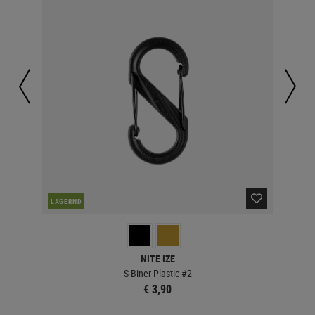
LAGERND
LA
NITE IZE
S-Biner Plastic #2
€ 3,90