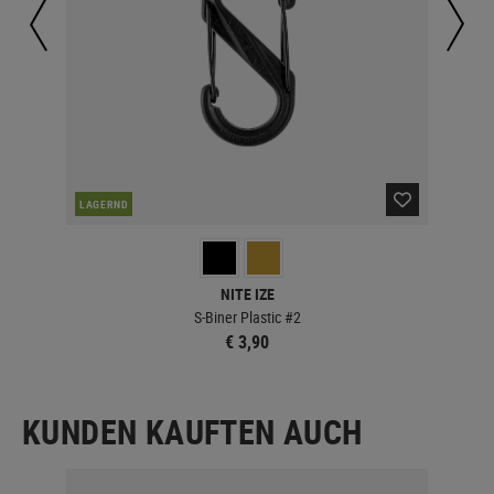
NAC
LAGERND
NITE IZE
S-Biner Plastic #2
€ 3,90
KUNDEN KAUFTEN AUCH