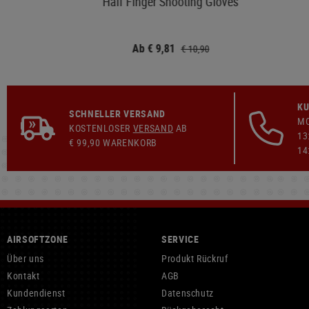
Half Finger Shooting Gloves
Ab € 9,81
€ 10,90
KU
SCHNELLER VERSAND
MO
KOSTENLOSER
VERSAND
AB
13
€ 99,90 WARENKORB
14
AIRSOFTZONE
SERVICE
Über uns
Produkt Rückruf
Kontakt
AGB
Kundendienst
Datenschutz