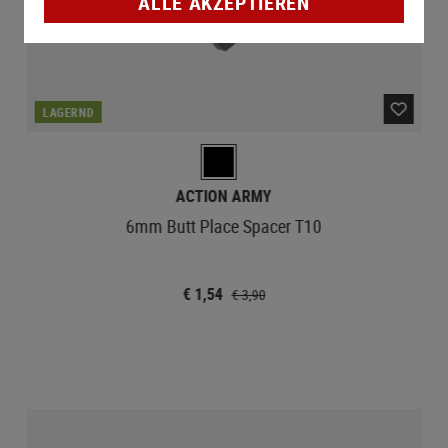
ALLE AKZEPTIEREN
LAGERND
ACTION ARMY
6mm Butt Place Spacer T10
€ 1,54
€ 3,90