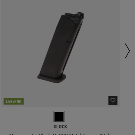
LAGERND
GLOCK