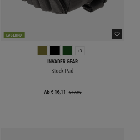
LAGERND
+3
INVADER GEAR
Stock Pad
Ab € 16,11
€ 17,90