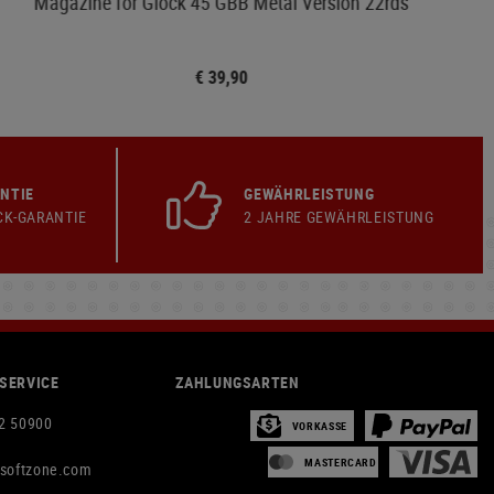
Magazine for Glock 45 GBB Metal Version 22rds
€ 39,90
NTIE
GEWÄHRLEISTUNG
CK-GARANTIE
2 JAHRE GEWÄHRLEISTUNG
SERVICE
ZAHLUNGSARTEN
2 50900
VORKASSE
MASTERCARD
rsoftzone.com