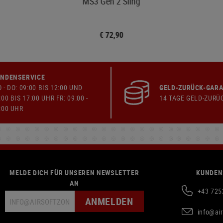
MS3 Gen 2 Sling
€ 72,90
NDENSERVICE
 - DO: 09:00 BIS 12:00 UND
GELD-ZURÜCK-GARA
:00 BIS 17:00 UHR FR: 09:00 -
14 TAGE GELD-ZURÜ
:00 UHR
MELDE DICH FÜR UNSEREN NEWSLETTER
KUNDEN
AN
+43 725
ANMELDEN
info@ai