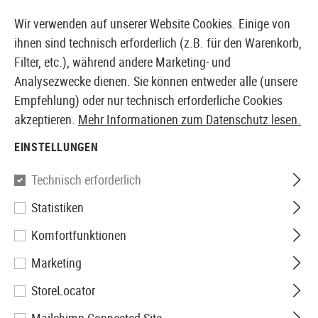
14397 PRODUKTE SOFORT AB LAGER VERFÜGBAR
Wir verwenden auf unserer Website Cookies. Einige von
ihnen sind technisch erforderlich (z.B. für den Warenkorb,
Filter, etc.), während andere Marketing- und
Analysezwecke dienen. Sie können entweder alle (unsere
EUROPÄISCHER AIRSOFT SHOP & GROßHÄNDLER
Empfehlung) oder nur technisch erforderliche Cookies
akzeptieren.
Mehr Informationen zum Datenschutz lesen.
Home
Airsoft-Ausrüstung
Holster
Gürtelholster
EINSTELLUNGEN
IMI Defense
Technisch erforderlich
Statistiken
Roto Paddle Holster für HK
Komfortfunktionen
USP Compact
Marketing
StoreLocator