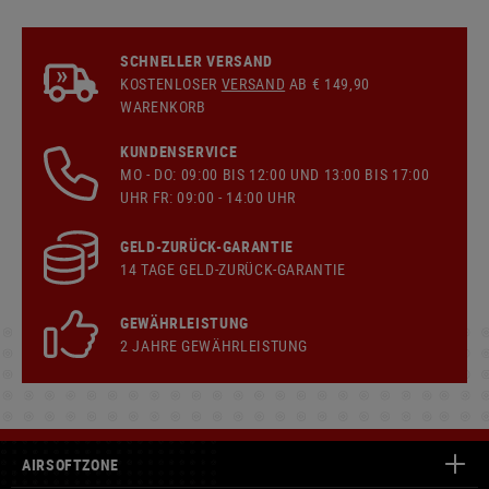
SCHNELLER VERSAND
KOSTENLOSER
VERSAND
AB € 149,90
WARENKORB
KUNDENSERVICE
MO - DO: 09:00 BIS 12:00 UND 13:00 BIS 17:00
UHR FR: 09:00 - 14:00 UHR
GELD-ZURÜCK-GARANTIE
14 TAGE GELD-ZURÜCK-GARANTIE
GEWÄHRLEISTUNG
2 JAHRE GEWÄHRLEISTUNG
AIRSOFTZONE