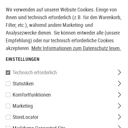
14373 PRODUKTE SOFORT AB LAGER VERFÜGBAR
Wir verwenden auf unserer Website Cookies. Einige von
ihnen sind technisch erforderlich (z.B. für den Warenkorb,
Filter, etc.), während andere Marketing- und
Analysezwecke dienen. Sie können entweder alle (unsere
EUROPÄISCHER AIRSOFT SHOP & GROßHÄNDLER
Empfehlung) oder nur technisch erforderliche Cookies
akzeptieren.
Mehr Informationen zum Datenschutz lesen.
Home
Tuning & Parts
Sniper Internals
Kompressio
EINSTELLUNGEN
KPP
Technisch erforderlich
Statistiken
Rolled Spring Guide for
Komfortfunktionen
M59/M40a3 - Aps-2
Marketing
StoreLocator