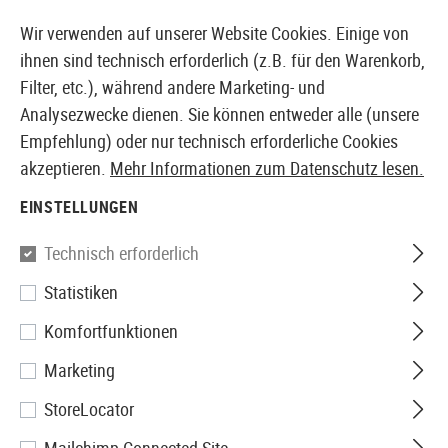
14397 PRODUKTE SOFORT AB LAGER VERFÜGBAR
Wir verwenden auf unserer Website Cookies. Einige von
ihnen sind technisch erforderlich (z.B. für den Warenkorb,
Filter, etc.), während andere Marketing- und
Analysezwecke dienen. Sie können entweder alle (unsere
EUROPÄISCHER AIRSOFT SHOP & GROßHÄNDLER
Empfehlung) oder nur technisch erforderliche Cookies
akzeptieren.
Mehr Informationen zum Datenschutz lesen.
Home
Airguns
Zubehör
Pressluft
RM8 Filling Ada
EINSTELLUNGEN
Walther
Technisch erforderlich
Statistiken
RM8 Filling Adapter
Komfortfunktionen
Marketing
StoreLocator