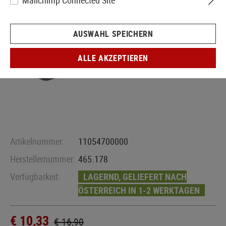
Mailchimp Connected Site
AUSWAHL SPEICHERN
ALLE AKZEPTIEREN
Artikelnummer:
11054700000
Herstellernummer:
465.178
Verfügbarkeit:
LAGERND, GELIEFERT NACH
ÖSTERREICH IN 1-2 WERKTAGEN
€ 10,33
€ 16,90