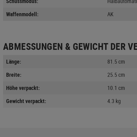
Schussmodus:
Halbautomati
Waffenmodell:
AK
ABMESSUNGEN & GEWICHT DER V
Länge:
81.5 cm
Breite:
25.5 cm
Höhe verpackt:
10.1 cm
Gewicht verpackt:
4.3 kg