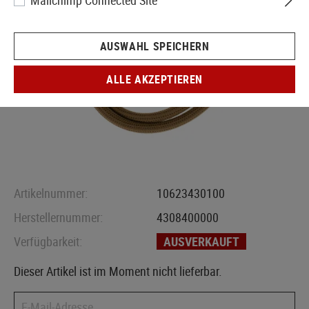
Mailchimp Connected Site
AUSWAHL SPEICHERN
ALLE AKZEPTIEREN
Artikelnummer:
10623430100
Herstellernummer:
4308400000
Verfügbarkeit:
AUSVERKAUFT
Dieser Artikel ist im Moment nicht lieferbar.