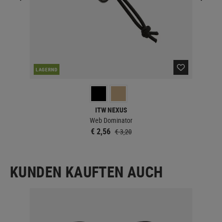
DER
LAGERND
ITW NEXUS
Web Dominator
€ 2,56
€ 3,20
KUNDEN KAUFTEN AUCH