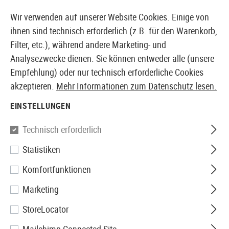
14410 PRODUKTE SOFORT AB LAGER VERFÜGBAR
Wir verwenden auf unserer Website Cookies. Einige von
ihnen sind technisch erforderlich (z.B. für den Warenkorb,
Filter, etc.), während andere Marketing- und
Analysezwecke dienen. Sie können entweder alle (unsere
EUROPÄISCHER AIRSOFT SHOP & GROßHÄNDLER
Empfehlung) oder nur technisch erforderliche Cookies
akzeptieren.
Mehr Informationen zum Datenschutz lesen.
Home
Airsoft-Ausrüstung
Rucksäcke
Zubehör
R
EINSTELLUNGEN
Source
Technisch erforderlich
Statistiken
Replacement Tube
Komfortfunktionen
Marketing
StoreLocator