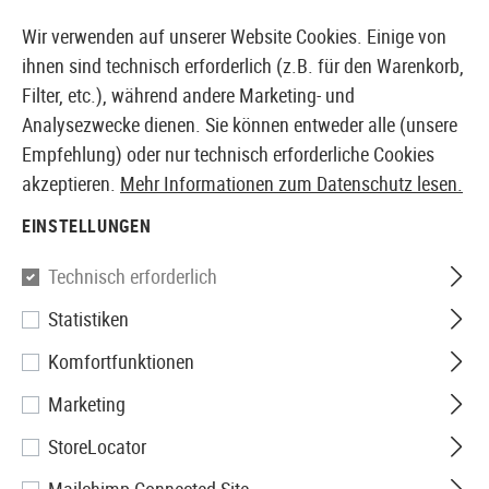
14410 PRODUKTE SOFORT AB LAGER VERFÜGBAR
Wir verwenden auf unserer Website Cookies. Einige von
ihnen sind technisch erforderlich (z.B. für den Warenkorb,
Filter, etc.), während andere Marketing- und
Analysezwecke dienen. Sie können entweder alle (unsere
EUROPÄISCHER AIRSOFT SHOP & GROßHÄNDLER
Empfehlung) oder nur technisch erforderliche Cookies
akzeptieren.
Mehr Informationen zum Datenschutz lesen.
Home
Airsoft-Ausrüstung
Riemen
Sling Swivels
EINSTELLUNGEN
Element
Technisch erforderlich
Statistiken
QD Sling Swivel
Komfortfunktionen
Marketing
StoreLocator