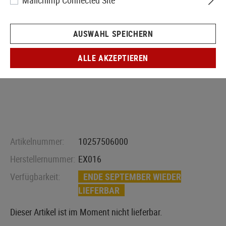
Mailchimp Connected Site
AUSWAHL SPEICHERN
ALLE AKZEPTIEREN
Artikelnummer:
10257506000
Herstellernummer:
EX016
Verfügbarkeit:
ENDE SEPTEMBER WIEDER
LIEFERBAR
Dieser Artikel ist im Moment nicht lieferbar.