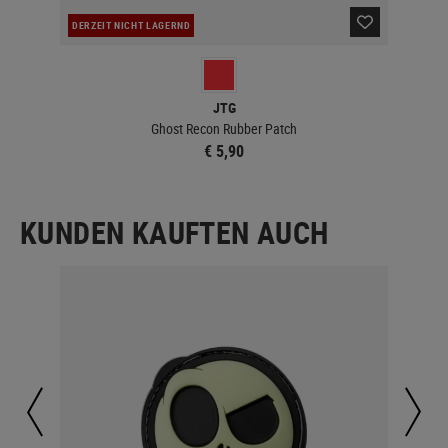
DERZEIT NICHT LAGERND
LA
JTG
Ghost Recon Rubber Patch
€ 5,90
KUNDEN KAUFTEN AUCH