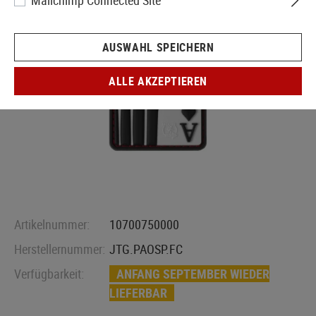
Mailchimp Connected Site
AUSWAHL SPEICHERN
ALLE AKZEPTIEREN
Artikelnummer:
10700750000
Herstellernummer:
JTG.PAOSP.FC
Verfügbarkeit:
ANFANG SEPTEMBER WIEDER
LIEFERBAR