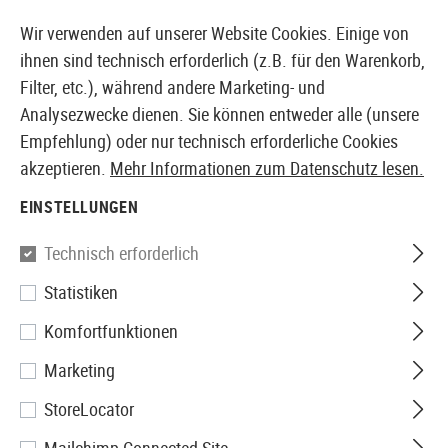
14 TAGE GELD-ZURÜCK-GARANTIE
Wir verwenden auf unserer Website Cookies. Einige von
ihnen sind technisch erforderlich (z.B. für den Warenkorb,
Filter, etc.), während andere Marketing- und
Analysezwecke dienen. Sie können entweder alle (unsere
EUROPÄISCHER AIRSOFT SHOP & GROßHÄNDLER
Empfehlung) oder nur technisch erforderliche Cookies
akzeptieren.
Mehr Informationen zum Datenschutz lesen.
Home
Zubehör
Patches & Rangabzeichen
Gummi 
EINSTELLUNGEN
JTG
Technisch erforderlich
Statistiken
Punisher Ace of Spades Rubber
Komfortfunktionen
Patch
Marketing
StoreLocator