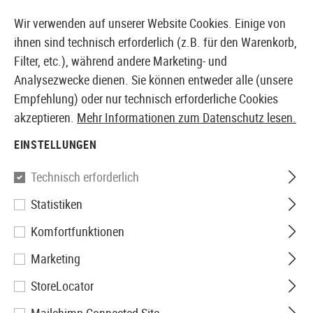
14410 PRODUKTE SOFORT AB LAGER VERFÜGBAR
Wir verwenden auf unserer Website Cookies. Einige von
ihnen sind technisch erforderlich (z.B. für den Warenkorb,
Filter, etc.), während andere Marketing- und
Analysezwecke dienen. Sie können entweder alle (unsere
EUROPÄISCHER AIRSOFT SHOP & GROßHÄNDLER
Empfehlung) oder nur technisch erforderliche Cookies
akzeptieren.
Mehr Informationen zum Datenschutz lesen.
Home
Airsoft-Ausrüstung
Funkausrüstung
PTT
EINSTELLUNGEN
Z-Tactical
Technisch erforderlich
Statistiken
PTT Motorola 1-Pin Connector
Komfortfunktionen
Marketing
StoreLocator