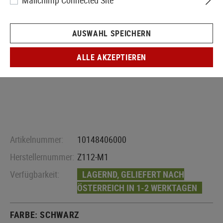
Mailchimp Connected Site
AUSWAHL SPEICHERN
ALLE AKZEPTIEREN
Artikelnummer:
10148406000
Herstellernummer:
Z112-M1
Verfügbarkeit:
LAGERND, GELIEFERT NACH
ÖSTERREICH IN 1-2 WERKTAGEN
FARBE:
SCHWARZ