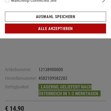
Mailchimp Connected Site
AUSWAHL SPEICHERN
ALLE AKZEPTIEREN
Artikelnummer:
12138900000
Herstellernummer:
4582109582282
Verfügbarkeit:
LAGERND, GELIEFERT NACH
ÖSTERREICH IN 1-2 WERKTAGEN
€ 14,90