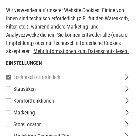
14387 PRODUKTE SOFORT AB LAGER VERFÜGBAR
Wir verwenden auf unserer Website Cookies. Einige von
ihnen sind technisch erforderlich (z.B. für den Warenkorb,
Filter, etc.), während andere Marketing- und
Analysezwecke dienen. Sie können entweder alle (unsere
EUROPÄISCHER AIRSOFT SHOP & GROßHÄNDLER
Empfehlung) oder nur technisch erforderliche Cookies
akzeptieren.
Mehr Informationen zum Datenschutz lesen.
Home
Tuning & Parts
Sniper Internals
Kompressio
EINSTELLUNGEN
PSS
Technisch erforderlich
Statistiken
PSS VSR-10 Cylinder Opener
Komfortfunktionen
Marketing
StoreLocator