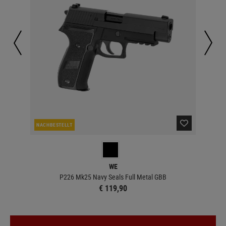
NACHBESTELLT
LA
WE
P226 Mk25 Navy Seals Full Metal GBB
€ 119,90